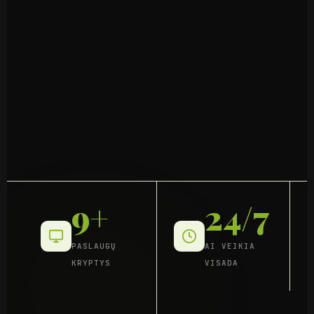
9+
24/7
PASLAUGŲ
AI VEIKIA
KRYPTYS
VISADA