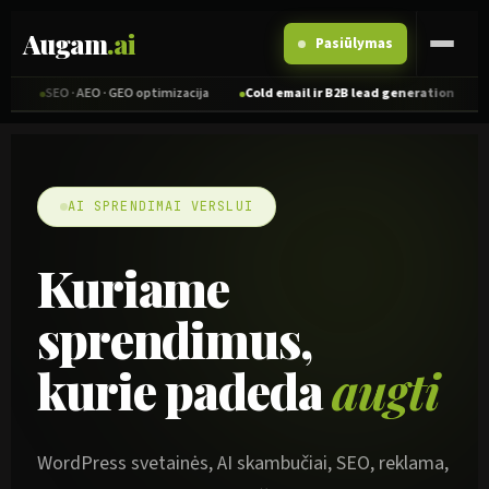
Pereiti
prie
Augam
.ai
Pasiūlymas
turinio
EO · AEO · GEO optimizacija
Cold email ir B2B lead generation
AI skamb
AI SPRENDIMAI VERSLUI
Kuriame
sprendimus,
kurie padeda
augti
WordPress svetainės, AI skambučiai, SEO, reklama,