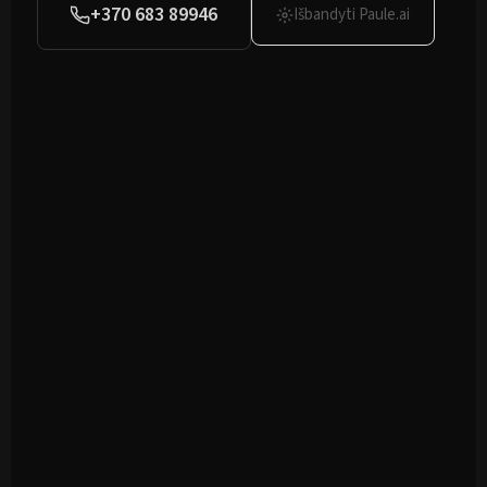
+370 683 89946
Išbandyti Paule.ai