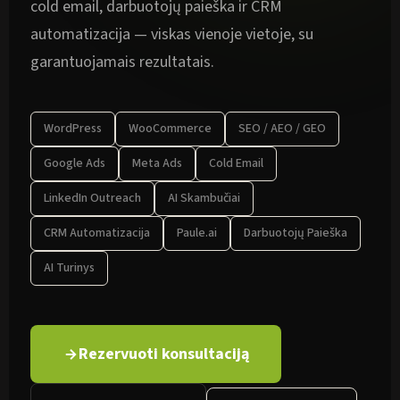
cold email, darbuotojų paieška ir CRM
automatizacija — viskas vienoje vietoje, su
garantuojamais rezultatais.
WordPress
WooCommerce
SEO / AEO / GEO
Google Ads
Meta Ads
Cold Email
LinkedIn Outreach
AI Skambučiai
CRM Automatizacija
Paule.ai
Darbuotojų Paieška
AI Turinys
Rezervuoti konsultaciją