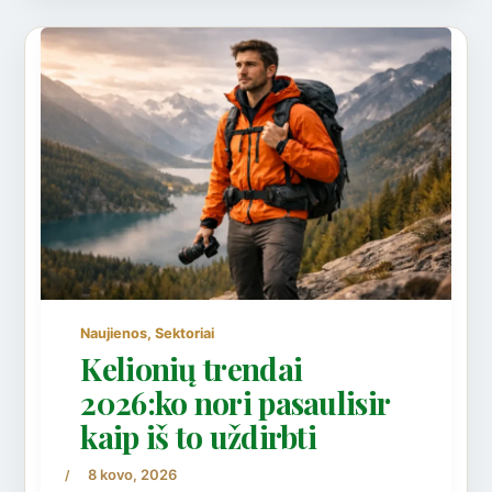
,
Naujienos
Sektoriai
Kelionių trendai
2026:ko nori pasaulisir
kaip iš to uždirbti
8 kovo, 2026
/