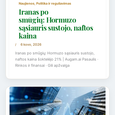
,
Naujienos
Politika ir reguliavimas
Iranas po
smūgių: Hormuzo
sąsiauris sustojo, naftos
kaina
6 kovo, 2026
/
Iranas po smūgių: Hormuzo sąsiauris sustojo,
naftos kaina šoktelėjo 21% | Augam.ai Pasaulis ·
Rinkos ir finansai · Gili apžvalga