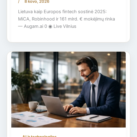
8 kovo, 2026
/
Lietuva kaip Europos fintech sostinė 2025:
MiCA, Robinhood ir 161 mlrd. € mokėjimų rinka
— Augam.ai 0 ◉ Live Vilnius
AI ir technologijos