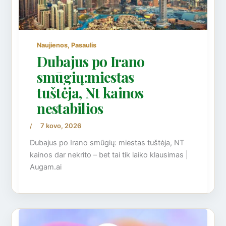
,
Naujienos
Pasaulis
Dubajus po Irano
smūgių:miestas
tuštėja, Nt kainos
nestabilios
7 kovo, 2026
/
Dubajus po Irano smūgių: miestas tuštėja, NT
kainos dar nekrito – bet tai tik laiko klausimas |
Augam.ai