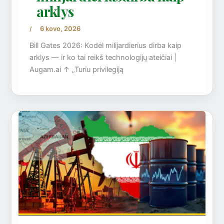
arklys
6 kovo, 2026
/
Bill Gates 2026: Kodėl milijardierius dirba kaip
arklys — ir ko tai reikš technologijų ateičiai |
Augam.ai ↑ „Turiu privilegiją