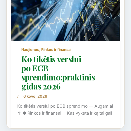
,
Naujienos
Rinkos ir finansai
Ko tikėtis verslui
po ECB
sprendimo:praktinis
gidas 2026
6 kovo, 2026
/
Ko tikėtis verslui po ECB sprendimo — Augam.ai
↑ ● Rinkos ir finansai · Kas vyksta ir ką tai gali