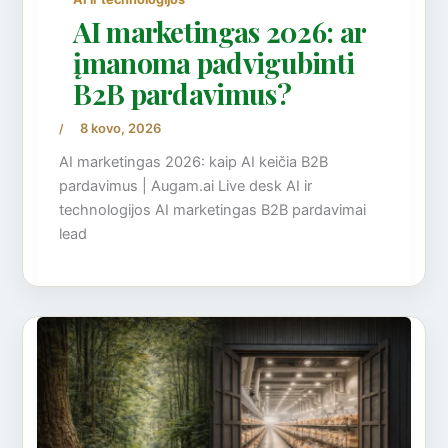
AI marketingas 2026: ar
įmanoma padvigubinti
B2B pardavimus?
8 kovo, 2026
/
AI marketingas 2026: kaip AI keičia B2B
pardavimus | Augam.ai Live desk AI ir
technologijos AI marketingas B2B pardavimai
lead