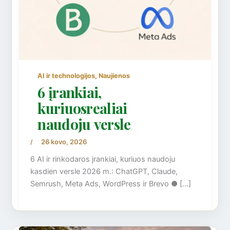
,
AI ir technologijos
Naujienos
6 įrankiai,
kuriuosrealiai
naudoju versle
26 kovo, 2026
/
6 AI ir rinkodaros įrankiai, kuriuos naudoju
kasdien versle 2026 m.: ChatGPT, Claude,
Semrush, Meta Ads, WordPress ir Brevo ● […]