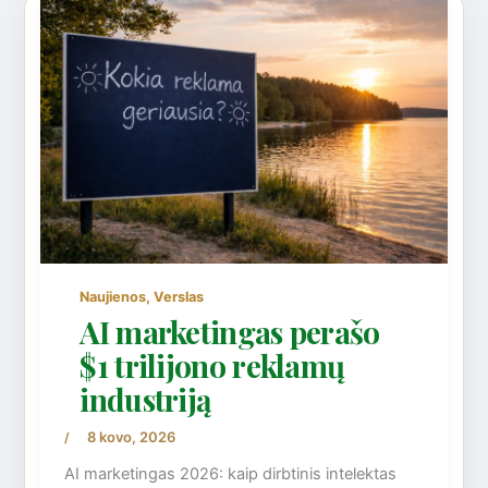
,
Naujienos
Verslas
AI marketingas perašo
$1 trilijono reklamų
industriją
8 kovo, 2026
/
AI marketingas 2026: kaip dirbtinis intelektas