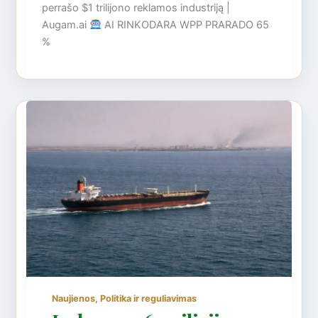
perrašo $1 trilijono reklamos industriją |
Augam.ai
AI RINKODARA WPP PRARADO 65
%
,
Naujienos
Politika ir reguliavimas