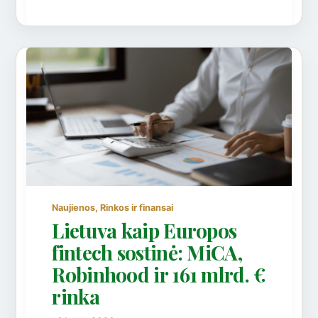
,
Naujienos
Rinkos ir finansai
Lietuva kaip Europos
fintech sostinė: MiCA,
Robinhood ir 161 mlrd. €
rinka