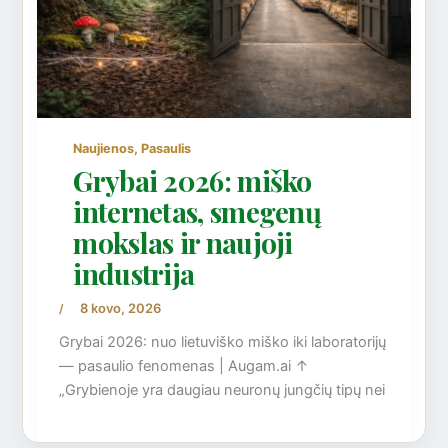
,
Naujienos
Pasaulis
Grybai 2026: miško
internetas, smegenų
mokslas ir naujoji
industrija
8 kovo, 2026
/
Grybai 2026: nuo lietuviško miško iki laboratorijų
— pasaulio fenomenas | Augam.ai ↑
„Grybienoje yra daugiau neuronų jungčių tipų nei