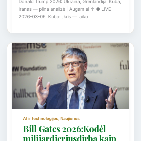
Donald Trump 2026: Ukraina, Grenlandija, Kuba,
Iranas — pilna analizė | Augam.ai ↑ ● LIVE
2026-03-06 Kuba: „kris — laiko
,
AI ir technologijos
Naujienos
Bill Gates 2026:Kodėl
milijardieriusdirba kaip