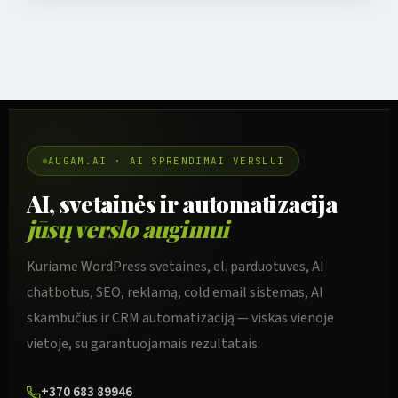
AUGAM.AI · AI SPRENDIMAI VERSLUI
AI, svetainės ir automatizacija
jūsų verslo augimui
Kuriame WordPress svetaines, el. parduotuves, AI
chatbotus, SEO, reklamą, cold email sistemas, AI
skambučius ir CRM automatizaciją — viskas vienoje
vietoje, su garantuojamais rezultatais.
+370 683 89946