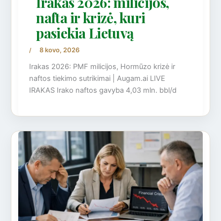
Irakas 2026: milicijos,
nafta ir krizė, kuri
pasiekia Lietuvą
8 kovo, 2026
/
Irakas 2026: PMF milicijos, Hormūzo krizė ir
naftos tiekimo sutrikimai | Augam.ai LIVE
IRAKAS Irako naftos gavyba 4,03 mln. bbl/d