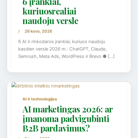
6 įrankiai,
kuriuosrealiai
naudoju versle
26 kovo, 2026
/
6 AI ir rinkodaros įrankiai, kuriuos naudoju
kasdien versle 2026 m.: ChatGPT, Claude,
Semrush, Meta Ads, WordPress ir Brevo ● […]
AI ir technologijos
AI marketingas 2026: ar
įmanoma padvigubinti
B2B pardavimus?