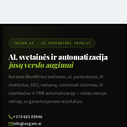
AUGAM.AI · AI SPRENDIMAI VERSLUI
AI, svetainės ir automatizacija
jūsų verslo augimui
Kuriame WordPress svetaines, el. parduotuves, AI
chatbotus, SEO, reklamą, cold email sistemas, AI
skambučius ir CRM automatizaciją — viskas vienoje
vietoje, su garantuojamais rezultatais.
+370 683 89946
info@augam.ai