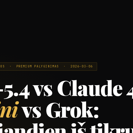
IJOS · PREMIUM PALYGINIMAS · 2026-03-06
.4 vs Claude 4
ni
vs Grok:
iandien iš tikr