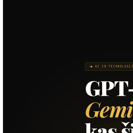
● AI IR TECHNOLOG
GPT-5
Gemi
kas š