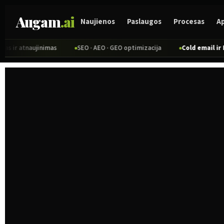
Pereiti
Augam
.ai
prie
Naujienos
Paslaugos
Procesas
A
turinio
aujinimas
SEO · AEO · GEO optimizacija
Cold email ir B2B lead