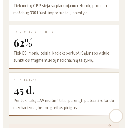
Tiek muitų CBP sieja su planuojamu refundų procesu
maždaug 330 tūkst. importuotojų apimtyje.
03 · VIDAUS KLIŪTIS
62%
Tiek ES įmonių teigia, kad eksportuoti Sąjungos viduje
sunku dėl fragmentuotų nacionalinių taisyklių.
04 · LANGAS
45 d.
Per tokį laiką JAV muitinė tikisi parengti platesnį refundų
mechanizmą, bet ne greitus pinigus.
↑