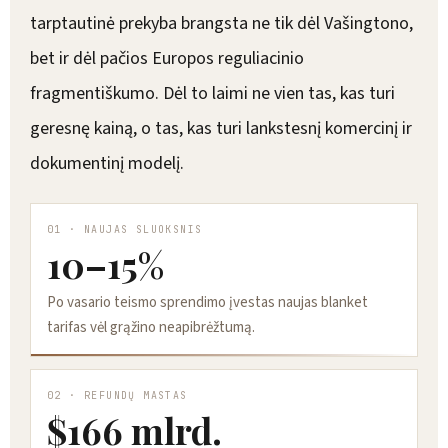
tarptautinė prekyba brangsta ne tik dėl Vašingtono,
bet ir dėl pačios Europos reguliacinio
fragmentiškumo. Dėl to laimi ne vien tas, kas turi
geresnę kainą, o tas, kas turi lankstesnį komercinį ir
dokumentinį modelį.
01 · NAUJAS SLUOKSNIS
10–15%
Po vasario teismo sprendimo įvestas naujas blanket
tarifas vėl grąžino neapibrėžtumą.
02 · REFUNDŲ MASTAS
$166 mlrd.