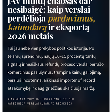
JAV muitų chaosas dar
nesibaigė: kaip verslai
perdėlioja
pardavimus,
kainodarą
ir eksportą
2026 metais
Tai jau nebe vien prekybos politikos istorija. Po
teismų sprendimų, naujų 10–15 procentų tarifų
signalų ir neaiškaus refundų proceso verslai perrašo
komercinius pasiūlymus, trumpina kainų galiojimą,
peržiūri Incoterms, aiškinasi importer of record
atsakomybę ir daug griežčiau skaičiuoja maržą.
ATNAUJINTA 2026-03-08
SKAITYMAS 17 MIN
KATEGORIJA VERSLAS
AUGAM.AI REDAKCIJA