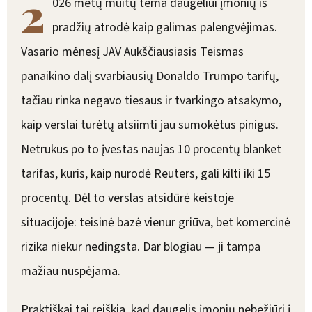
2
026 metų muitų tema daugeliui įmonių iš
pradžių atrodė kaip galimas palengvėjimas.
Vasario mėnesį JAV Aukščiausiasis Teismas
panaikino dalį svarbiausių Donaldo Trumpo tarifų,
tačiau rinka negavo tiesaus ir tvarkingo atsakymo,
kaip verslai turėtų atsiimti jau sumokėtus pinigus.
Netrukus po to įvestas naujas 10 procentų blanket
tarifas, kuris, kaip nurodė Reuters, gali kilti iki 15
procentų. Dėl to verslas atsidūrė keistoje
situacijoje: teisinė bazė vienur griūva, bet komercinė
rizika niekur nedingsta. Dar blogiau — ji tampa
mažiau nuspėjama.
Praktiškai tai reiškia, kad daugelis įmonių nebežiūri į