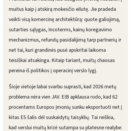
muitus kaip į atskirą mokesčio eilutę. Jie pradeda
veikti visą komercinę architektūrą: quote galiojimą,
sutarties sąlygas, Incoterms, kainų koregavimo
mechanizmus, refundų pasidalijimą tarp partnerių ir
net tai, kuri grandinės pusė apskritai laikoma
teisiškai atsakinga. Kitaip tariant, muitų chaosas
pereina iš politikos į operacinį verslo lygį.
Šioje vietoje labai svarbu suprasti, kad 2026 metų
problema nėra vien JAV. EIB apklausa rodo, kad 62
procentams Europos įmonių sunku eksportuoti net į
kitas ES šalis dėl suskaidytų taisyklių. Tai reiškia,
kad verslui muitų krizė sutampa su platesne realybe: