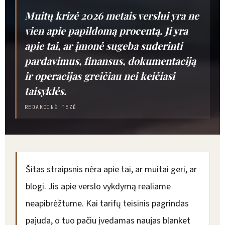
Muitų krizė 2026 metais verslui yra ne
vien apie papildomą procentą. Ji yra
apie tai, ar įmonė sugeba suderinti
pardavimus, finansus, dokumentaciją
ir operacijas greičiau nei keičiasi
taisyklės.
REDAKCINĖ TEZĖ
Šitas straipsnis nėra apie tai, ar muitai geri, ar
blogi. Jis apie verslo vykdymą realiame
neapibrėžtume. Kai tarifų teisinis pagrindas
pajuda, o tuo pačiu įvedamas naujas blanket