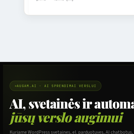
AUGAM.AI · AI SPRENDIMAI VERSLUI
AI, svetainės ir automa
jūsų verslo augimui
Kuriame WordPress svetaines, el. parduotuves, AI chatbotus,