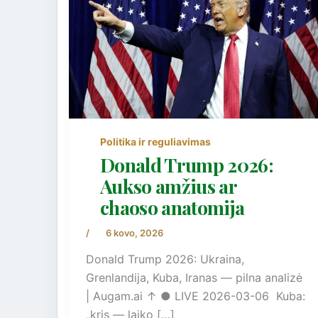
Politika ir reguliavimas
Donald Trump 2026:
Aukso amžius ar
chaoso anatomija
/
6 kovo, 2026
Donald Trump 2026: Ukraina,
Grenlandija, Kuba, Iranas — pilna analizė
| Augam.ai ↑ ● LIVE 2026-03-06 Kuba:
„kris — laiko […]