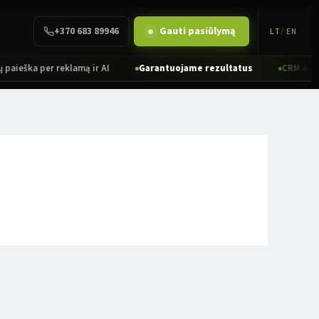
+370 683 89946
Gauti pasiūlymą
LT
/
EN
eška per reklamą ir AI
Garantuojame rezultatus
CRM automati