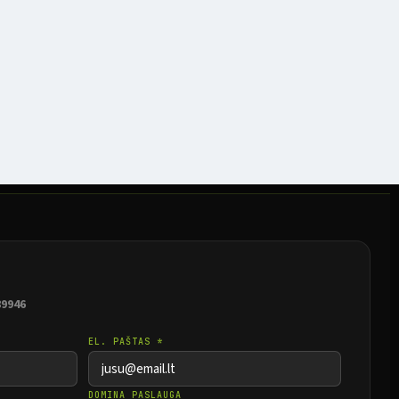
89946
EL. PAŠTAS *
DOMINA PASLAUGA