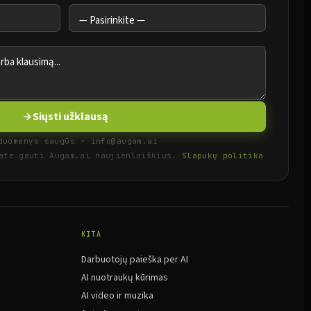
Siųsti užklausą
duomenys saugūs · info@augam.ai
kate gauti Augam.ai naujienlaiškius.
Slapukų politika
KITA
Darbuotojų paieška per AI
AI nuotraukų kūrimas
AI video ir muzika