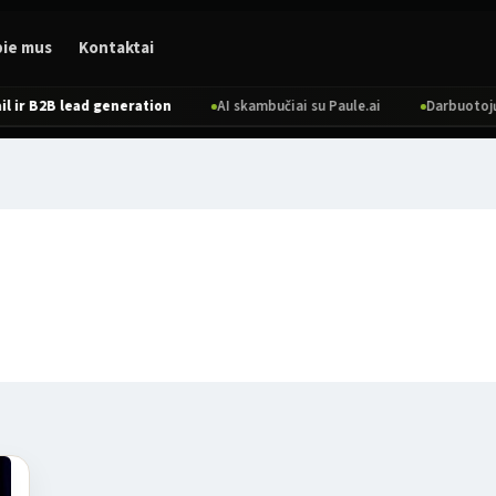
pie mus
Kontaktai
r B2B lead generation
AI skambučiai su Paule.ai
Darbuotojų pai