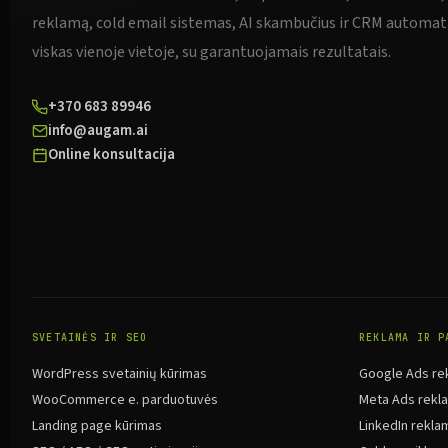
reklamą, cold email sistemas, AI skambučius ir CRM automat
viskas vienoje vietoje, su garantuojamais rezultatais.
+370 683 89946
info@augam.ai
Online konsultacija
SVETAINĖS IR SEO
REKLAMA IR P
WordPress svetainių kūrimas
Google Ads re
WooCommerce e. parduotuvės
Meta Ads rekl
Landing page kūrimas
LinkedIn rekla