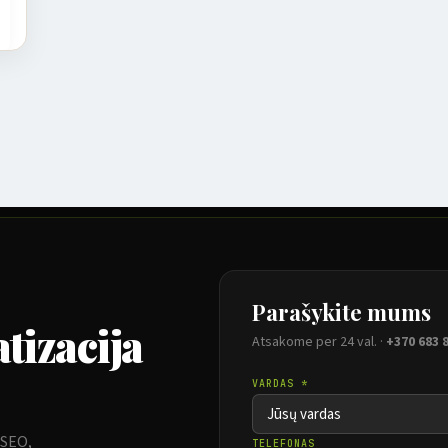
Parašykite mums
tizacija
Atsakome per 24 val. ·
+370 683 
VARDAS *
 SEO,
TELEFONAS