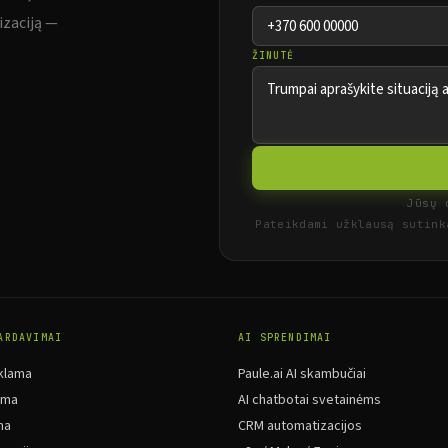
izaciją —
ŽINUTĖ
Jūsų 
Pateikdami užklausą sutin
ARDAVIMAI
AI SPRENDIMAI
klama
Paule.ai AI skambučiai
ama
AI chatbotai svetainėms
ma
CRM automatizacijos