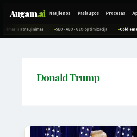
Pereiti
Augam
.ai
prie
Naujienos
Paslaugos
Procesas
A
turinio
imas ir atnaujinimas
SEO · AEO · GEO optimizacija
Cold email i
Donald Trump