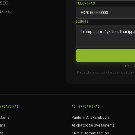
 SEO,
TELEFONAS
izaciją —
ŽINUTĖ
Jūsų 
Pateikdami užklausą sutin
ARDAVIMAI
AI SPRENDIMAI
klama
Paule.ai AI skambučiai
ama
AI chatbotai svetainėms
ma
CRM automatizacijos