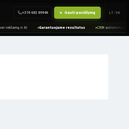
+370 683 89946
Gauti pasiūlymą
LT
/
EN
reklamą ir AI
Garantuojame rezultatus
CRM automatizacija ir 