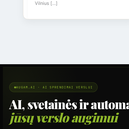
Vilnius […]
AUGAM.AI · AI SPRENDIMAI VERSLUI
AI, svetainės ir automa
jūsų verslo augimui