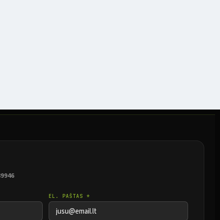
89946
EL. PAŠTAS *