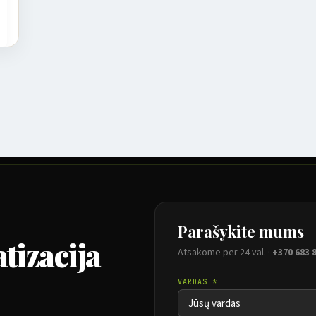
Parašykite mums
tizacija
Atsakome per 24 val. ·
+370 683 
VARDAS *