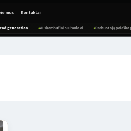
pie mus
Kontaktai
d generation
AI skambučiai su Paule.ai
Darbuotojų paieška per 