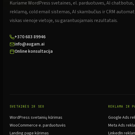
Kuriame WordPress svetaines, el. parduotuves, AI chatbotus,
reklamą, cold email sistemas, AI skambučius ir CRM automat
viskas vienoje vietoje, su garantuojamais rezultatais.
+370 683 89946
info@augam.ai
Online konsultacija
SVETAINĖS IR SEO
REKLAMA IR P
WordPress svetainių kūrimas
Google Ads re
WooCommerce e. parduotuvės
Meta Ads rekl
Landing page kūrimas
LinkedIn rekla