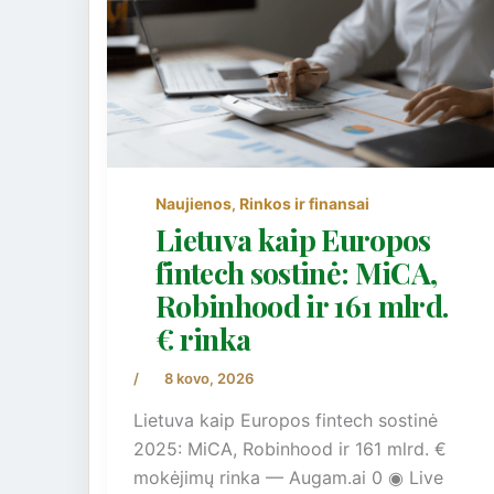
Naujienos
Rinkos ir finansai
,
Lietuva kaip Europos
fintech sostinė: MiCA,
Robinhood ir 161 mlrd.
€ rinka
/
8 kovo, 2026
Lietuva kaip Europos fintech sostinė
2025: MiCA, Robinhood ir 161 mlrd. €
mokėjimų rinka — Augam.ai 0 ◉ Live