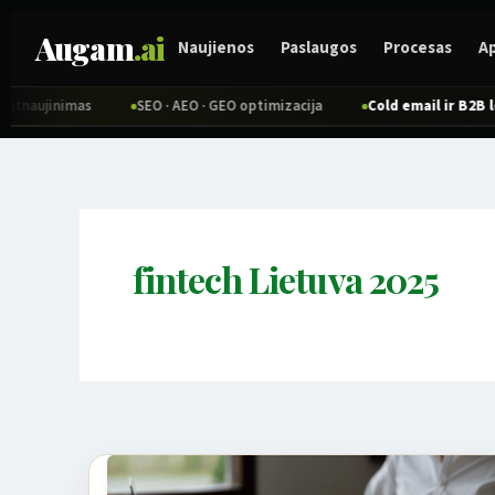
Pereiti
Augam
.ai
prie
Naujienos
Paslaugos
Procesas
A
turinio
naujinimas
SEO · AEO · GEO optimizacija
Cold email ir B2B lea
fintech Lietuva 2025