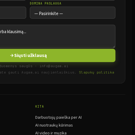
DOMINA PASLAUGA
Siųsti užklausą
duomenys saugūs · info@augam.ai
kate gauti Augam.ai naujienlaiškius.
Slapukų politika
KITA
Darbuotojų paieška per AI
AI nuotraukų kūrimas
AI video ir muzika