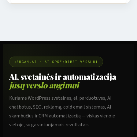
AUGAM.AI · AI SPRENDIMAI VERSLUI
AI, svetainės ir automatizacija
jūsų verslo augimui
Kuriame WordPress svetaines, el. parduotuves, AI
chatbotus, SEO, reklamą, cold email sistemas, AI
skambučius ir CRM automatizaciją — viskas vienoje
vietoje, su garantuojamais rezultatais.