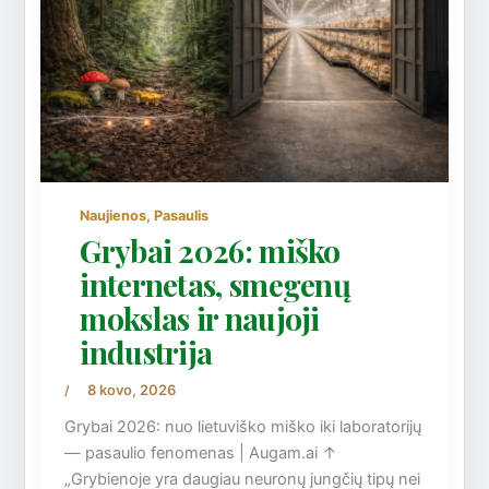
,
Naujienos
Pasaulis
Grybai 2026: miško
internetas, smegenų
mokslas ir naujoji
industrija
8 kovo, 2026
/
Grybai 2026: nuo lietuviško miško iki laboratorijų
— pasaulio fenomenas | Augam.ai ↑
„Grybienoje yra daugiau neuronų jungčių tipų nei