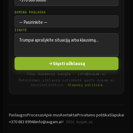
DOMINA PASLAUGA
ŽINUTĖ
Siųsti užklausą
Jūsų duomenys saugūs · info@augam.ai
Pateikdami užklausą sutinkate gauti Augam.ai
naujienlaiškius.
Slapukų politika
Paslaugos
Procesas
Apie mus
Kontaktai
Privatumo politika
Slapukai
+370 683 89946
info@augam.ai
© 2026 Augam.ai