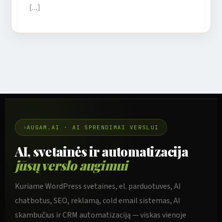
[…]
AUGAM.AI · AI SPRENDIMAI VERSLUI
AI, svetainės ir automatizacija
jūsų verslo augimui
Kuriame WordPress svetaines, el. parduotuves, AI
chatbotus, SEO, reklamą, cold email sistemas, AI
skambučius ir CRM automatizaciją — viskas vienoje