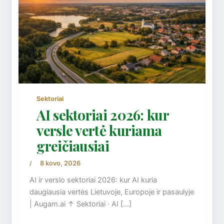
Sektoriai
AI sektoriai 2026: kur
versle vertė kuriama
greičiausiai
8 kovo, 2026
/
AI ir verslo sektoriai 2026: kur AI kuria
daugiausia vertės Lietuvoje, Europoje ir pasaulyje
| Augam.ai ↑ Sektoriai · AI […]